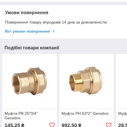
Умови повернення
Повернення товару впродовж 14 днів за домовленістю
Всі умови повернення
Подібні товари компанії
Муфта РВ 25*3/4"
Муфта РН 63*2" Genebre
Муфт
Genebre
145,25
992,50
28,
₴
₴