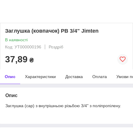
Заглушка (ковпачок) РВ 3/4" Jimten
В наявності
Код: УТ000000196
Роздріб
37,89
₴
Опис
Характеристики
Доставка
Оплата
Умови п
Опис
Заглушка (cap) з внутрішньою різьбою 3/4" з поліпропілену.