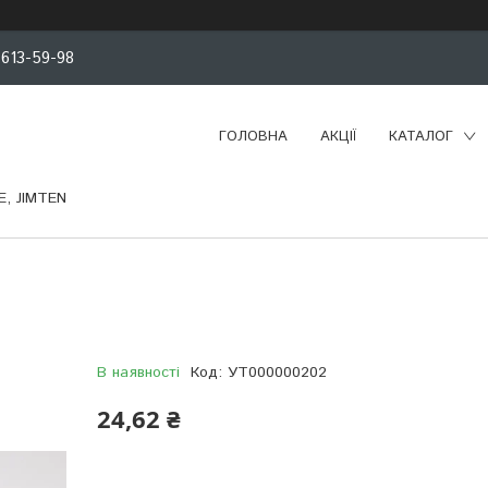
 613-59-98
ГОЛОВНА
АКЦІЇ
КАТАЛОГ
, JIMTEN
В наявності
Код:
УТ000000202
24,62 ₴
Компанія тимчасово не приймає замовлення