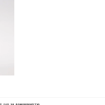
Компанія тимчасово не приймає замовлення
14 днів
за домовленістю